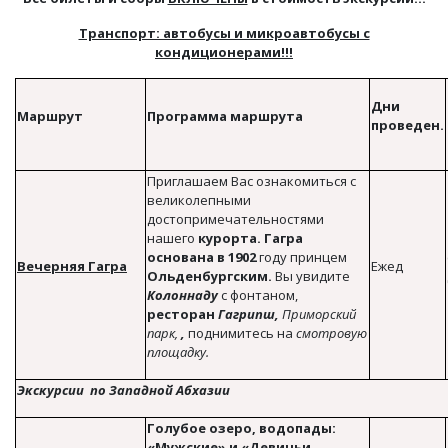
Транспорт: автобусы и микроавтобусы с
кондиционерами!!!
Дни
Маршрут
Программа маршрута
проведен.
Приглашаем Вас ознакомиться с
великолепными
достопримечательностями
нашего
курорта. Гагра
основана в 1902
году принцем
Вечерняя Гагра
Ежед
Ольденбургским.
Вы увидите
Колоннаду
с фонтаном,
ресторан
Гагрипш,
Приморский
парк,
,
поднимитесь на
смотровую
площадку.
Экскурсии по Западной Абхазии
Голубое озеро, водопады:
«Мужские» и «Девичьи