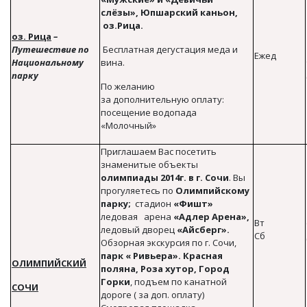
слёзы», Юпшарский каньон,
оз.Рица.
оз. Рица
–
Путешествие по
Бесплатная дегустация меда и
Ежед
Национальному
вина.
парку
По желанию
за дополнительную оплату:
посещение водопада
«Молочный»
Приглашаем Вас посетить
знаменитые объекты
олимпиады 2014г. в
г. Сочи
. Вы
прогуляетесь по
Олимпийскому
парку;
стадион
«Фишт»
ледовая арена
«Адлер Арена»,
Вт
ледовый дворец
«Айсберг».
Сб
Обзорная экскурсия по г. Сочи,
парк « Ривьера».
Красная
ОЛИМПИЙСКИЙ
поляна, Роза хутор, Город
Горки
, подъем по канатной
СОЧИ
дороге ( за доп. оплату)