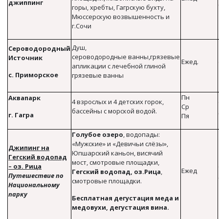
джиппинг
горы, хребты, Гагрскую бухту,
Мюссерскую возвышенность и
г.Сочи
Душ,
Сероводородный
сероводородные ванны,грязевые
Источник
Ежед.
апликации с лечебной глиной
с. Приморское
грязевые ванны
Пн
Аквапарк
4 взрослых и 4 детских горок,
Ср
бассейны с морской водой.
г. Гагра
Пя
Голубое озеро
, водопады:
«Мужские» и «Девичьи слёзы»,
Джипинг на
Юпшарский каньон, висячий
Гегский водопад
мост, смотровые площадки,
– оз. Рица
Ежед
Гегский водопад,
оз.Рица
,
Путешествие по
смотровые площадки.
Национальному
парку
Бесплатная дегустация меда и
медовухи, дегустация вина.