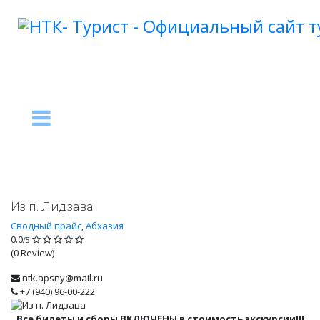
Из п. Лидзава
Сводный прайс
,
Абхазия
0.0
/5
(0 Review)
ntk.apsny@mail.ru
+7 (940) 96-00-222
Все билеты и сборы
ВКЛЮЧЕНЫ
в стоимость экскурсии!!!