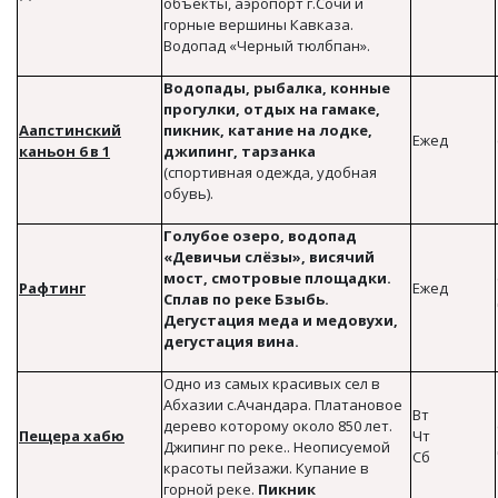
объекты, аэропорт г.Сочи и
горные вершины Кавказа.
Водопад «Черный тюлбпан».
Водопады, рыбалка, конные
прогулки, отдых на гамаке,
Аапстинский
пикник, катание на лодке,
Ежед
каньон
6 в 1
джипинг, тарзанка
(спортивная одежда, удобная
обувь).
Голубое озеро, водопад
«Девичьи слёзы», висячий
мост, смотровые площадки.
Рафтинг
Ежед
Сплав по реке Бзыбь.
Дегустация меда и медовухи,
дегустация вина.
Одно из самых красивых сел в
Абхазии с.Ачандара. Платановое
Вт
дерево которому около 850 лет.
Пещера хабю
Чт
Джипинг по реке.. Неописуемой
Сб
красоты пейзажи. Купание в
горной реке.
Пикник