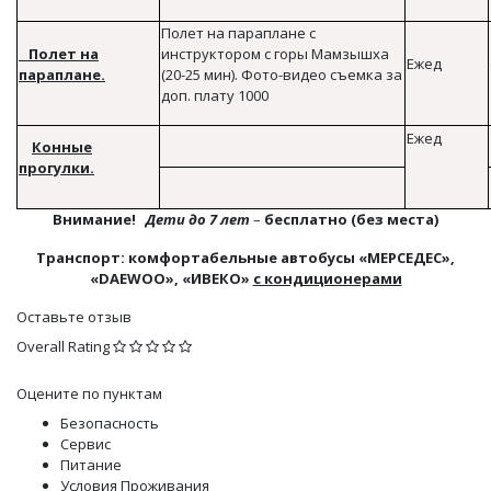
Полет на параплане с
Полет на
инструктором с горы Мамзышха
Ежед
параплане.
(20-25 мин). Фото-видео съемка за
доп. плату 1000
Ежед
Конные
прогулки.
Внимание!
Дети до 7 лет
–
бесплатно (без места)
Транспорт: комфортабельные автобусы «МЕРСЕДЕС»,
«
DAEWOO
», «ИВЕКО»
с кондиционерами
Оставьте отзыв
Overall Rating
Оцените по пунктам
Безопасность
Сервис
Питание
Условия Проживания