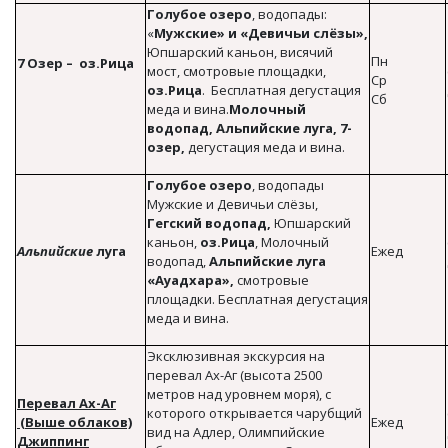
Голубое озеро
, водопады:
«
Мужские» и «Девичьи слёзы»,
Юпшарский каньон, висячий
Пн
7 Озер – оз.Рица
мост, смотровые площадки,
Ср
оз.Рица
. Бесплатная дегустация
Сб
меда и вина.
Молочный
водопад, Альпийские луга, 7-
озер,
дегустация меда и вина.
Голубое озеро
, водопады
Мужские и Девичьи слёзы,
Гегский водопад,
Юпшарский
каньон,
оз.Рица
, Молочный
Альпийские
луга
Ежед
водопад,
Альпийские луга
«Ауадхара»,
смотровые
площадки. Бесплатная дегустация
меда и вина.
Эксклюзивная экскурсия на
перевал Ах-Аг (высота 2500
метров над уровнем моря), с
Перевал Ах-Аг
которого открывается чарубщий
(Выше облаков)
Ежед
вид на Адлер, Олимпийские
Джиппинг