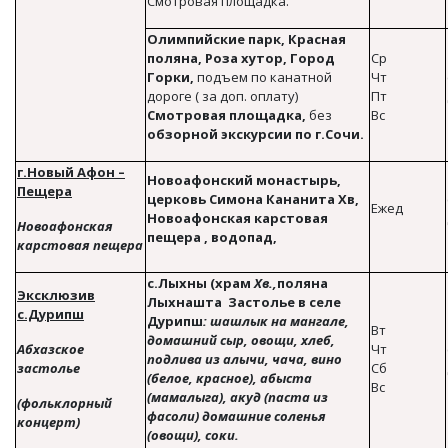
Смотровая площадка.
Олимпийские парк, Красная
поляна, Роза хутор, Город
Ср
Горки,
подъем по канатной
Чт
дороге ( за доп. оплату)
Пт
Смотровая площадка,
без
Вс
обзорной экскурсии по г.Сочи.
г.Новый Афон –
Новоафонский монастырь,
Пещера
церковь Симона Кананита Xв,
Ежед
Новоафонская карстовая
Новоафонская
пещера , водопад,
карстовая пещера
с.Лыхны (храм
X
в.,
поляна
Эксклюзив
Лыхнашта Застолье в селе
с.Дурипш
Дурипш
: шашлык на мангале,
Вт
домашний сыр, овощи, хлеб,
Абхазское
Чт
подлива из алычи, чача, вино
застолье
Сб
(белое, красное), абыста
Вс
(мамалыга), акуд (паста из
(фольклорный
фасоли) домашние соленья
концерт)
(овощи), соки.