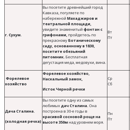
Вы посетите древнейший город
Кавказа, погуляете по
набережной
Махаджиров и
театральной площади,
увидите знаменитый
фонтан с
Вт
г. Сухум.
грифонами,
пройдетесь по
Пт
прекрасному
Ботаническому
саду, основанному в 1830,
посетите обезьяний
питомник.
Бесплатная
дегустация меда, медовухи, вина.
Форелевое хозяйство,
Форелевое
Ср
Наскальный замок,
хозяйство
Сб
Исток Черной речки
Вы посетите одну из самых
любимых
дач Сталина.
Она
Дача Сталина.
построена в 30-е годы в
Пн
красивой сосновой роще на
Пт
(холодная речка)
высоте 350м
над уровнем моря.