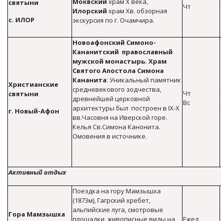
Моквский
храм Х века,
святыни
Чт
Илорский
храм Xв. обзорная
с. ИЛОР
экскурсия по г. Очамчира.
Новоафонский Симоно-
Кананитский православный
мужской монастырь. Храм
Святого Апостола Симона
Кананита
: Уникальный памятник
Христианские
средневекового зодчества,
Чт
святыни
древнейшей церковной
Вс
архитектуры был построен в IX-X
г. Новый-Афон
вв.Часовня на Иверской горе.
Келья Св.Симона Канонита.
Омовения в источнике.
Активный отдых
Поездка на гору Мамзышха
(1873м), Гагрский хребет,
альпийские луга, смотровые
Гора Мамзышха
площадки, живописные виды на
Ежед