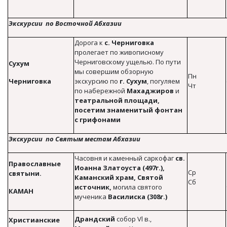
Экскурсии по Восточной Абхазии
Дорога к
с. Черниговка
пролегает по живописному
Черниговскому ущелью. По пути
Сухум
мы совершим обзорную
Пн
Черниговка
экскурсию по
г. Сухум
, погуляем
Чт
по набережной
Махаджиров
и
театральной площади,
посетим знаменитый фонтан
с грифонами
Экскурсии по Святым местам Абхазии
Часовня и каменный саркофаг
св.
Православные
Иоанна Златоуста (497г.),
Ср
святыни.
Каманский храм, Святой
Сб
источник,
могила святого
КАМАН
мученика
Василиска (308г.)
Драндский
собор Vl в.,
Христианские