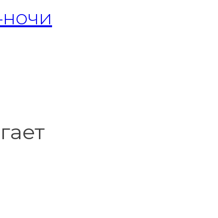
4ночи
гает