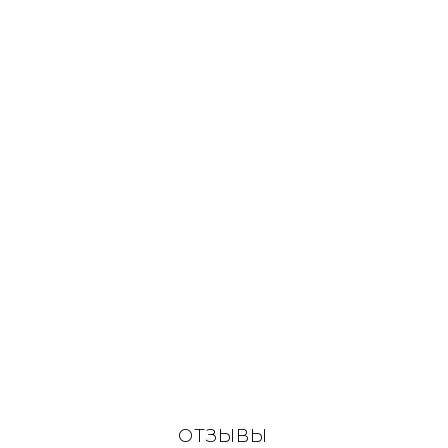
ЭКСКУРСИИ ПО АБ
ПРОЖИВАНИЕ В А
ТРАНСФЕР В АБХА
Сводный прайс
ОТЗЫВЫ