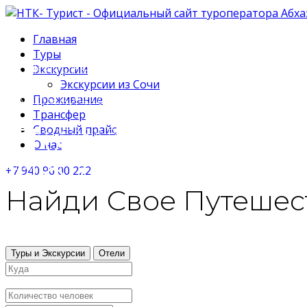
Главная
Туры
ЭКСКУРСИЯ ОЗЕРО РИЦА
Экскурсии
Экскурсии из Сочи
Проживание
ПАЛОМНИЧЕСКИЙ ТУР
Трансфер
Путешествие 
Сводный прайс
ЭКСКУРСИЯ К ВОДОПАДАМ
О нас
По Святым ме
ЭКО ТУР
+7 940 96 00 222
Путешествие 
Найди Свое Путешес
В гостях у аб
Туры и Экскурсии
Отели